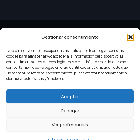
Gestionar consentimiento
Para ofrecer las mejores experiencias, utilizamos tecnologías como las
cookies para almacenar y/o acceder a la información del dispositivo. El
consentimiento de estas tecnologías nos permitirá procesar datos como el
comportamiento de navegación o las identificaciones únicas en este sitio.
No consentir o retirar el consentimiento, puede afectar negativamente a
Criterios do Turismo Slow
Lenda
Aviso legal
ciertas características y funciones.
Aceptar
Política de cookies
Denegar
Ver preferencias
© 2024 Desarrollo GaliciaDigital
Política de cookies
Aviso legal