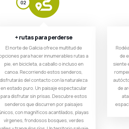
02
+ rutas para perderse
El norte de Galicia ofrece multitud de
Rodéa
opciones para hacer innumerables rutas a
de 
pie, en bicicleta, a caballo o incluso en
siente 
canoa. Recorriendo estos senderos,
romper
disfrutarás del contacto con la naturaleza
autócto
en estado puro. Un paisaje espectacular
de ar
para disfrutar sin prisas. Descubre estos
ata
senderos que discurren por paisajes
espaci
únicos, con magníficos acantilados, playas
vírgenes, frondosos bosques, verdes
valles y tranquilos ríos. Un territorio salvaje