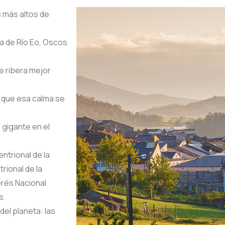
s más altos de
ra de Río Eo, Oscos
e ribera mejor
o que esa calma se
 gigante en el
ntrional de la
rional de la
erés Nacional
s.
el planeta: las