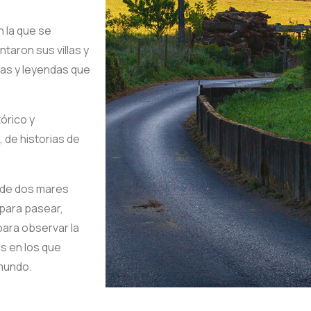
n la que se
taron sus villas y
ias y leyendas que
tórico y
 de historias de
n de dos mares
 para pasear,
para observar la
s en los que
mundo.