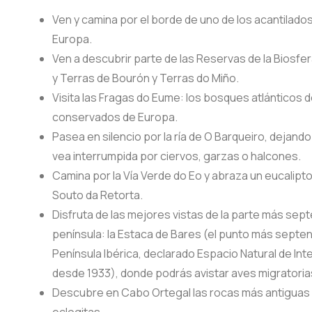
Ven y camina por el borde de uno de los acantilado
Europa.
Ven a descubrir parte de las Reservas de la Biosfe
y Terras de Bourón y Terras do Miño.
Visita las Fragas do Eume: los bosques atlánticos d
conservados de Europa.
Pasea en silencio por la ría de O Barqueiro, dejand
vea interrumpida por ciervos, garzas o halcones.
Camina por la Vía Verde do Eo y abraza un eucalipto
Souto da Retorta.
Disfruta de las mejores vistas de la parte más septe
península: la Estaca de Bares (el punto más septent
Península Ibérica, declarado Espacio Natural de Int
desde 1933), donde podrás avistar aves migratoria
Descubre en Cabo Ortegal las rocas más antiguas d