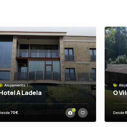
Ver mapa
Alojamiento
Aloj
Hotel A Ladela
O Vil
El Virrey
Ort
10
70€
Desde
Desde