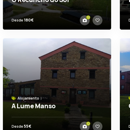
Mañón
10
180€
Desde
Alojamiento
A Lume Manso
Barreiros
12
55€
Desde