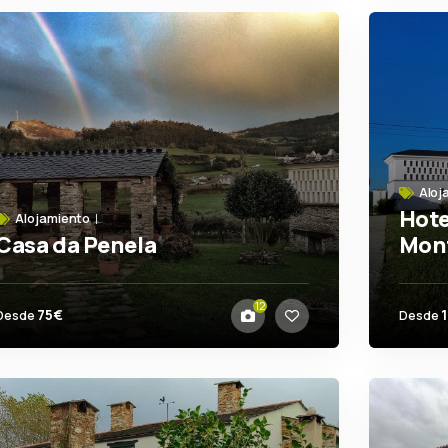
Aloj
Hote
Alojamiento
Casa da Penela
Mon
Mondoñedo
Ri
12
75€
Desde
Desde