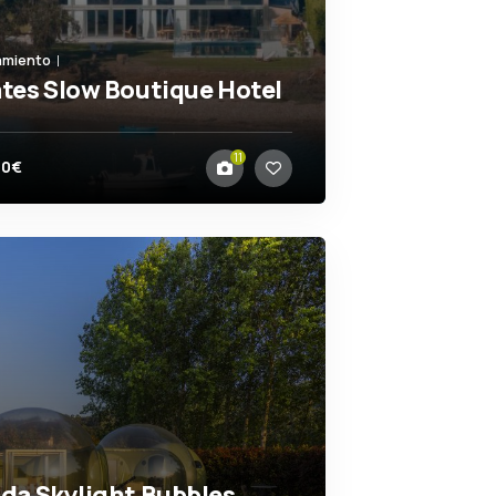
amiento
tes Slow Boutique Hotel
z
11
70€
da Skylight Bubbles