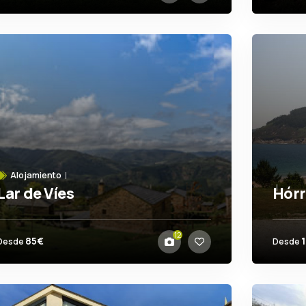
Alojamiento
Lar de Víes
Hórr
La Pontenova
El 
12
85€
Desde
Desde