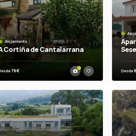
Aloj
Apar
Alojamiento
A Cortiña de Cantalarrana
Sese
Ribadeo
Are
12
76€
Desde
Desde