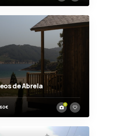
eos de Abrela
Virrey
8
160€