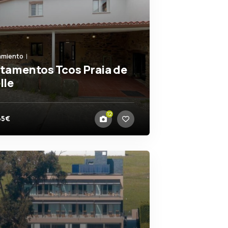
amiento
tamentos Tcos Praia de
lle
s
12
65€