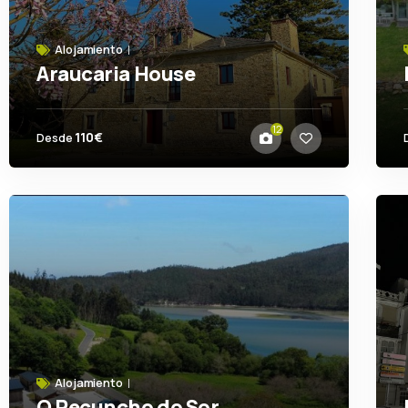
Alojamiento
Araucaria House
Barreiros
12
110€
Desde
Alojamiento
O Recuncho do Sor