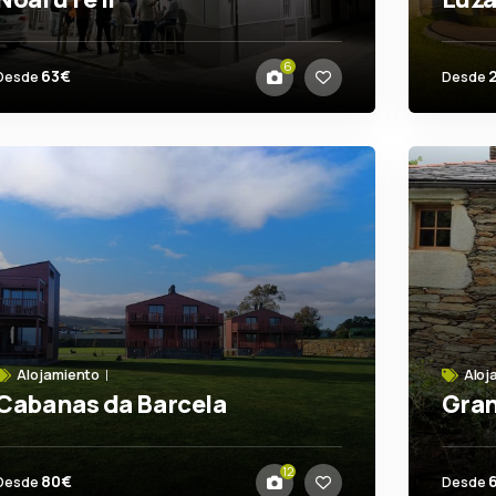
Ares
Jo
6
63€
Desde
Desde
Alojamiento
Aloj
Cabanas da Barcela
Gran
Barreiros
Mañ
12
80€
Desde
Desde