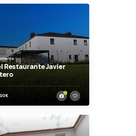
amiento
l Restaurante Javier
tero
badeo
10
100€