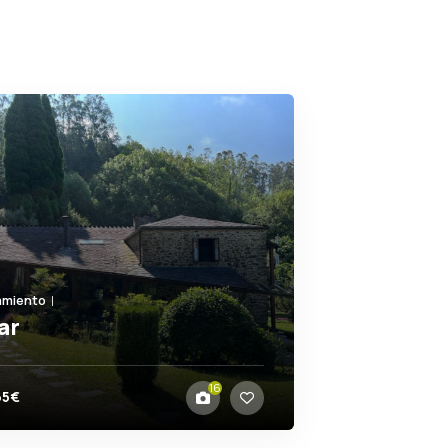
amiento
ar
igueira 15349 (A Coruña)
16
65€