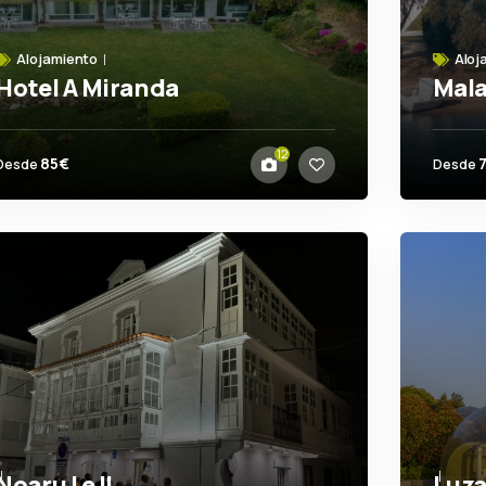
Alojamiento
Aloj
Hotel A Miranda
Mala
Miel
Fo
12
85€
Desde
Desde
Noaru I e II
Luza