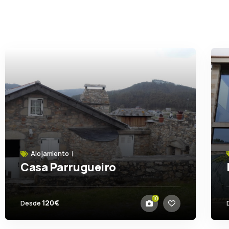
Alojamiento
Casa Parrugueiro
El Virrey
10
120€
Desde