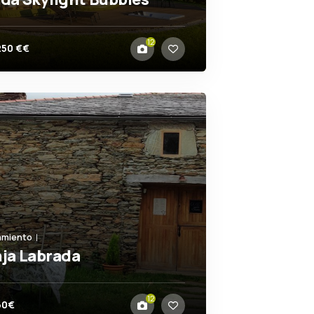
ven
12
250 €€
amiento
ja Labrada
ón (A Coruña)
12
60€