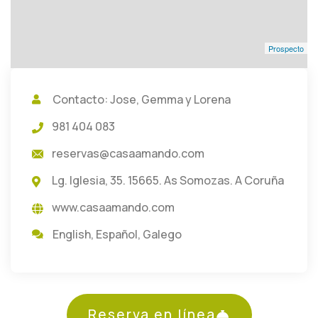
Prospecto
Contacto: Jose, Gemma y Lorena
981 404 083
reservas@casaamando.com
Lg. Iglesia, 35. 15665. As Somozas. A Coruña
www.casaamando.com
English
,
Español
,
Galego
Reserva en línea