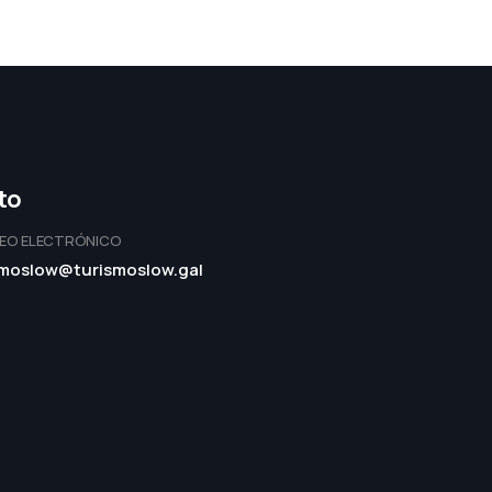
to
EO ELECTRÓNICO
smoslow@turismoslow.gal