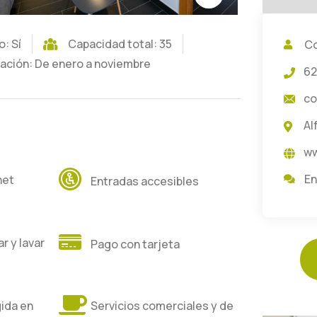
o: Sí
Capacidad total: 35
Co
ación: De enero a noviembre
62
co
Al
ww
En
net
Entradas accesibles
r y lavar
Pago con tarjeta
gida en
Servicios comerciales y de