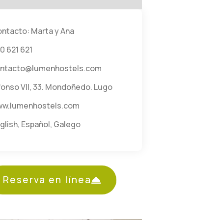
ntacto: Marta y Ana
0 621 621
ntacto@lumenhostels.com
fonso VII, 33. Mondoñedo. Lugo
w.lumenhostels.com
glish
,
Español
,
Galego
Reserva en línea