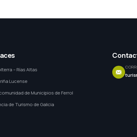
laces
Contac
CORR
lterra – Rías Altas
turi
riña Lucense
omunidad de Municipios de Ferrol
cia de Turismo de Galicia