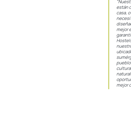
"Nuest
están 
casa, 
necesit
diseña
mejor e
garant
Hostels
nuestr
ubicad
sumérg
pueblo.
cultura
natural
oportun
mejor d