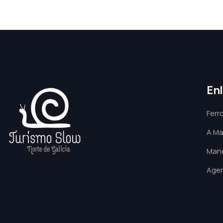
En
Ferro
A Ma
Manc
Agen