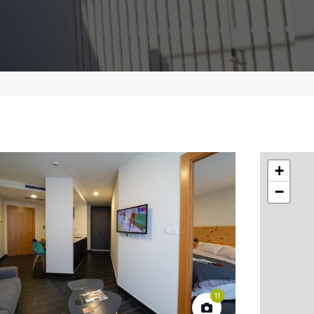
+
−
11