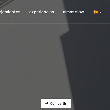
ojamientos
experiencias
almas slow
Compartir