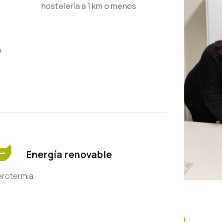
hostelería a 1 km o menos
s
o
Energía renovable
erotermia