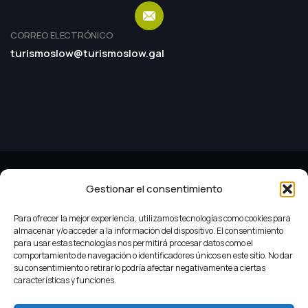
CORREO ELECTRÓNICO
turismoslow@turismoslow.gal
Gestionar el consentimiento
Para ofrecer la mejor experiencia, utilizamos tecnologías como cookies para
almacenar y/o acceder a la información del dispositivo. El consentimiento
para usar estas tecnologías nos permitirá procesar datos como el
comportamiento de navegación o identificadores únicos en este sitio. No dar
su consentimiento o retirarlo podría afectar negativamente a ciertas
Criterios do Turismo Slow
Leyenda
características y funciones.