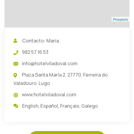
Prospecto
Contacto: Maria
982 57 16 53
info@hotelviladoval.com
Plaza Santa María 2. 27770. Ferreira do
Valadouro. Lugo
www.hotelviladoval.com
English
,
Español
,
Français
,
Galego