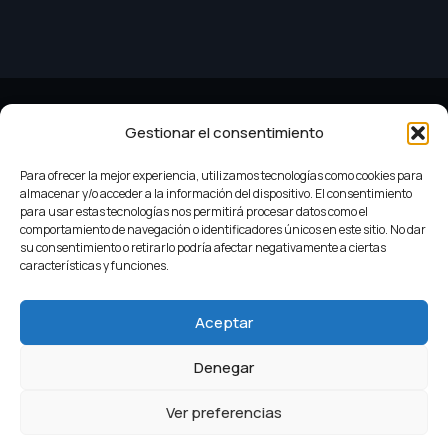
Gestionar el consentimiento
Para ofrecer la mejor experiencia, utilizamos tecnologías como cookies para
almacenar y/o acceder a la información del dispositivo. El consentimiento
para usar estas tecnologías nos permitirá procesar datos como el
comportamiento de navegación o identificadores únicos en este sitio. No dar
su consentimiento o retirarlo podría afectar negativamente a ciertas
Criterios do Turismo Slow
Leyenda
características y funciones.
Aceptar
Aviso legal
Política de cookies
Denegar
Ver preferencias
© 2024 Desarrollo GaliciaDigital