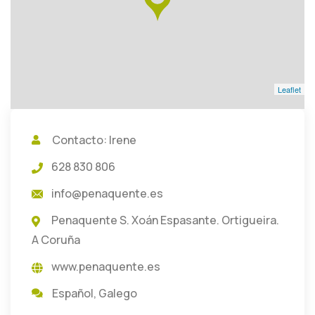
Leaflet
Contacto: Irene
628 830 806
info@penaquente.es
Penaquente S. Xoán Espasante. Ortigueira.
A Coruña
www.penaquente.es
Español
,
Galego