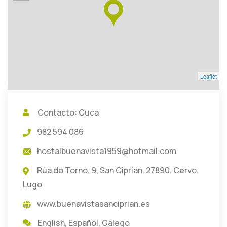
Leaflet
Contacto: Cuca
982 594 086
hostalbuenavista1959@hotmail.com
Rúa do Torno, 9, San Ciprián. 27890. Cervo.
Lugo
www.buenavistasanciprian.es
English
,
Español
,
Galego