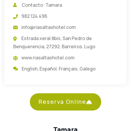
Contacto: Tamara
982 124 496
info@riasaltashotel.com
Estrada xeral 8bis, San Pedro de
Benquerencia, 27292. Barreiros. Lugo
www.riasaltashotel.com
English
,
Español
,
Français
,
Galego
Reserva Online
Tamara