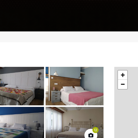
+
−
12