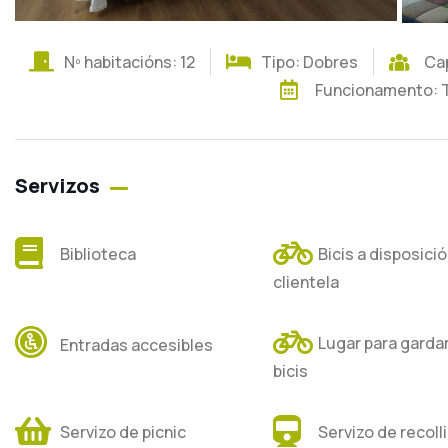
Nº habitacións: 12
Tipo: Dobres
Cap
Funcionamento: 
Servizos
Biblioteca
Bicis a disposici
clientela
Lugar para gardar
Entradas accesibles
bicis
Servizo de picnic
Servizo de recoll