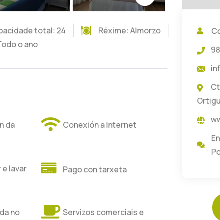
acidade total: 24
Réxime:
Almorzo
Co
Todo o ano
98
in
Ct
Ortigu
ww
ón da
Conexión a Internet
En
P
 e lavar
Pago con tarxeta
ida no
Servizos comerciais e