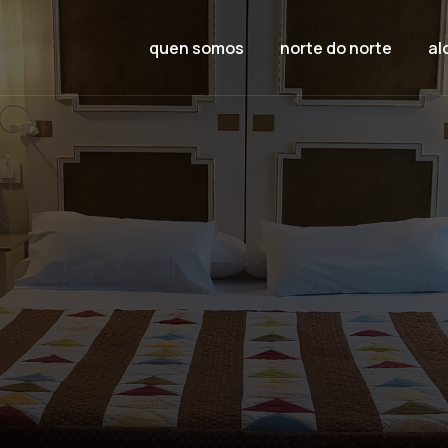
quen somos
norte do norte
al