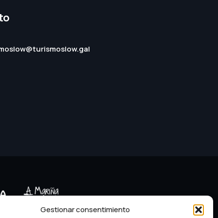
to
smoslow@turismoslow.gal
Gestionar consentimiento