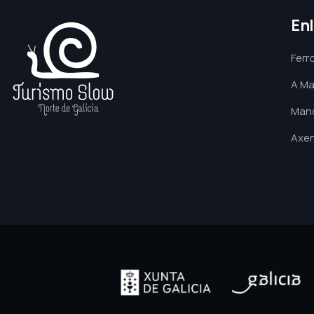
En
Ferro
A Ma
Manc
Axen