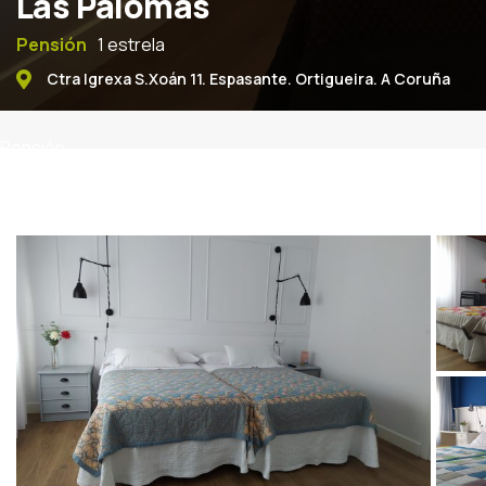
Las Palomas
Pensión
1 estrela
Ctra Igrexa S.Xoán 11. Espasante. Ortigueira. A Coruña
Pensión