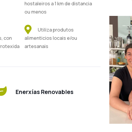
hostaleiros a 1 km de distancia
ou menos
Utiliza produtos
s, con
alimenticios locais e/ou
Protexida
artesanais
Enerxías Renovables