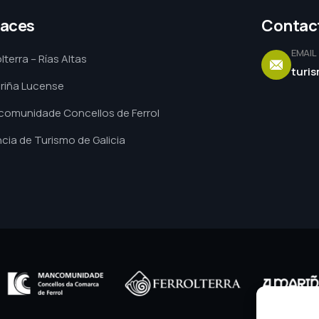
laces
Contac
EMAIL
lterra – Rías Altas
turi
riña Lucense
omunidade Concellos de Ferrol
cia de Turismo de Galicia