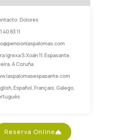
ntacto: Dolores
1 40 83 11
fo@pensionlaspalomas.com
ra Igrexa S.Xoán 11. Espasante.
eira. A Coruña
w.laspalomasespasante.com
glish
,
Español
,
Français
,
Galego
,
ortuguês
Reserva Online