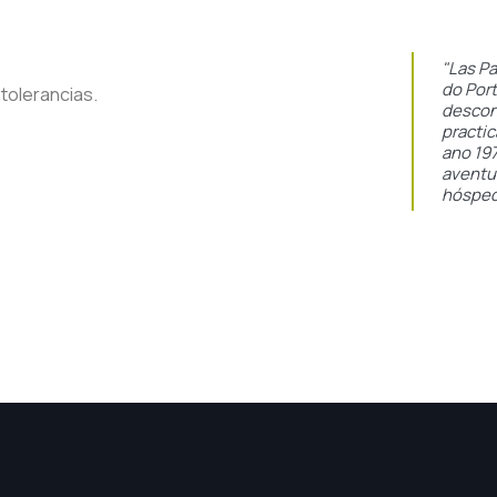
"Las P
do Port
tolerancias.
descon
practi
ano 19
aventur
hósped