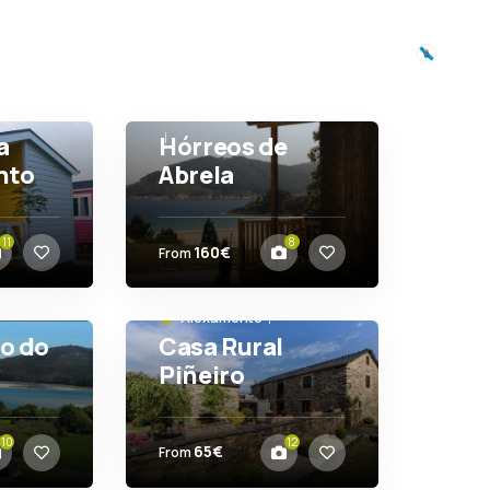
oxamentos
experiencias
almas slow
a
Hórreos de
nto
Abrela
O Vicedo
11
8
160€
From
Aloxamento
o do
Casa Rural
Piñeiro
Monfero
10
12
65€
From