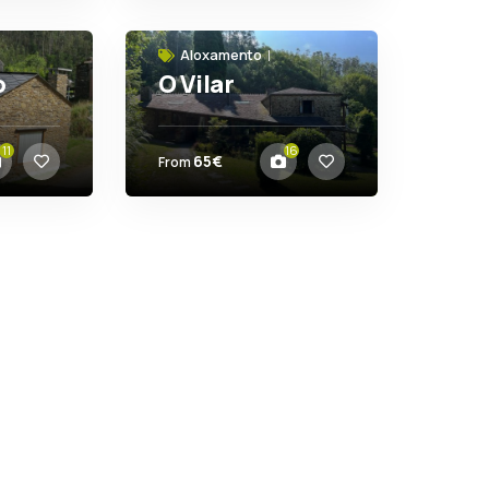
Aloxamento
o
O Vilar
Ortigueira 15349 (A
Coruña)
11
16
65€
From