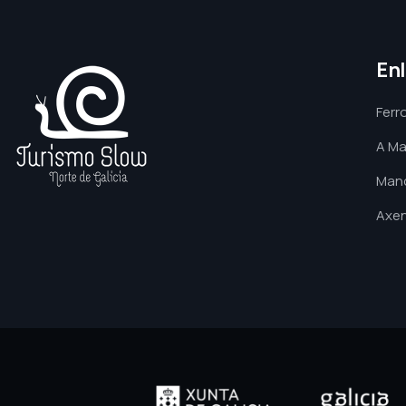
En
Ferro
A Ma
Manc
Axen