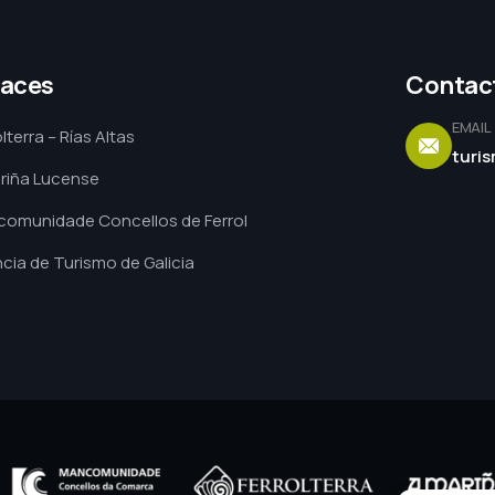
laces
Contac
EMAIL
lterra – Rías Altas
turi
riña Lucense
omunidade Concellos de Ferrol
cia de Turismo de Galicia