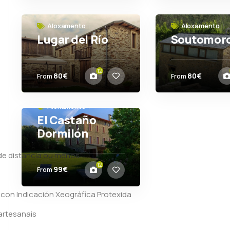
Aloxamento
Aloxamento
Lugar del Río
Soutomor
Ortigueira
Ortigueira
12
80€
80€
From
From
Aloxamento
El Castaño
Dormilón
Ortigueira
 de distancia ou menos
12
99€
From
, con Indicación Xeográfica Protexida
 artesanais