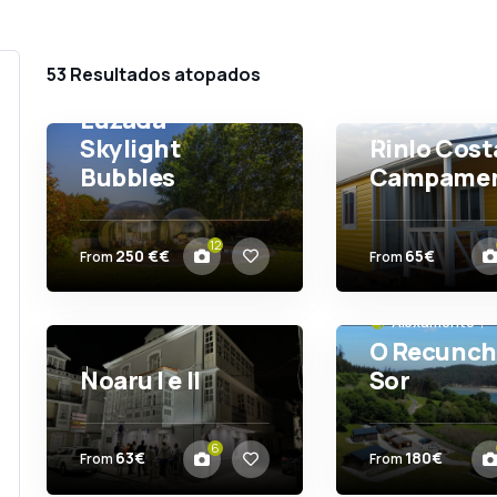
quen somos
norte do norte
al
53
Resultados atopados
Luzada
Skylight
Rinlo Cost
Bubbles
Campame
Xove
Ribadeo
12
250 €€
65€
From
From
Aloxamento
O Recunch
Noaru I e II
Sor
Ares
Mañón
6
63€
180€
From
From