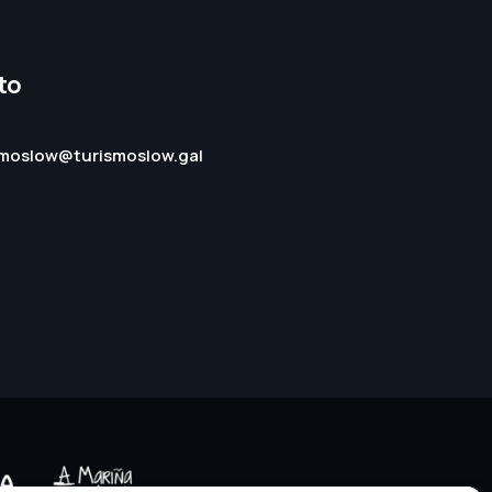
to
smoslow@turismoslow.gal