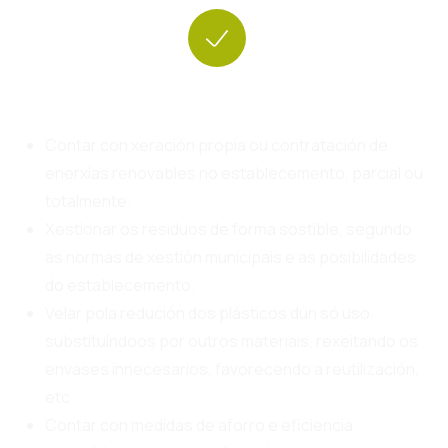
Compromiso coa Sostibilidade ambiental
Contar con xeración propia ou contratación de
enerxías renovables no establecemento, parcial ou
totalmente.
Xestionar os residuos de forma sostible, segundo
as normas de xestión municipais e as posibilidades
do establecemento.
Velar pola redución dos plásticos dun só uso:
substituíndoos por outros materiais, rexeitando os
envases innecesarios, favorecendo a reutilización,
etc.
Contar con medidas de aforro e eficiencia