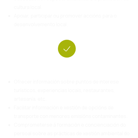
cultura local.
Apoiar, participar ou promover accións para o
desenvolvemento local.
Turismo consciente e responsable
Ofrecer información sobre puntos de interese
turísticos, experiencias locais, restaurantes,
artesanía, etc.
Facilitar información e xestión de opcións de
transporte con menores emisións contaminantes.
Comprometerse á formación e concienciación do
persoal sobre as prácticas de xestión ambiental do