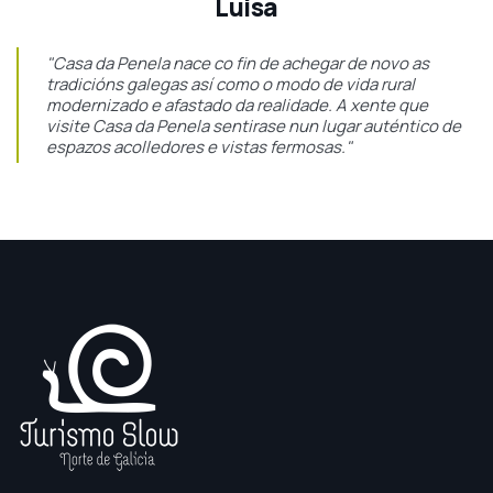
Luisa
"Casa da Penela nace co fin de achegar de novo as
tradicións galegas así como o modo de vida rural
modernizado e afastado da realidade. A xente que
visite Casa da Penela sentirase nun lugar auténtico de
espazos acolledores e vistas fermosas."