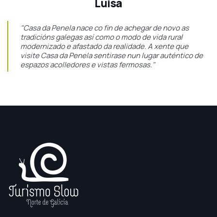
Luisa
"Casa da Penela nace co fin de achegar de novo as
tradicións galegas así como o modo de vida rural
modernizado e afastado da realidade. A xente que
visite Casa da Penela sentirase nun lugar auténtico de
espazos acolledores e vistas fermosas."